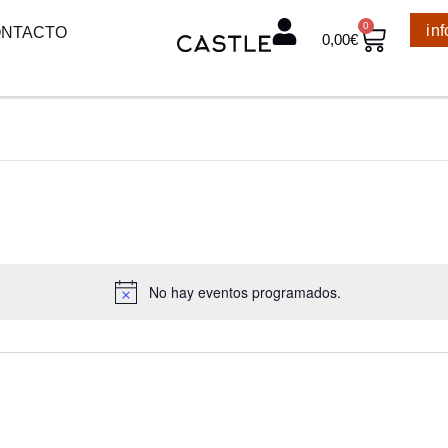
0
in
NTACTO
0,00
€
No hay eventos programados.
A
v
i
s
o