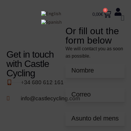
0
0,00
€
Or fill out the
form below
We will contact you as soon
Get in touch
as possible.
with Castle
Cycling
+34 680 612 161
info@castlecycling.com